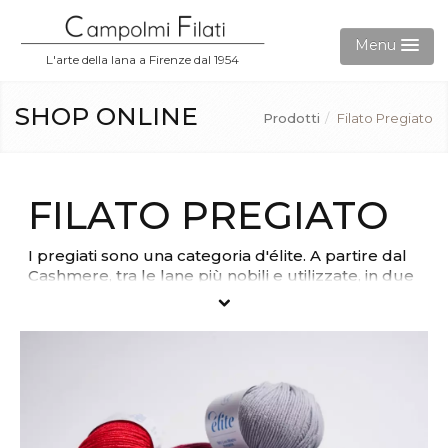
Menu
L'arte della lana a Firenze dal 1954
Aziende
SHOP ONLINE
Prodotti
/
Filato Pregiato
Prodotti
FILATO PREGIATO
Gift Card
I pregiati sono una categoria d'élite. A partire dal
Accedi
Cashmere, tra le lane più nobili e utilizzate, in due
grandezze 2/28 la più fine per lavori a telaio e il
6/28 più consistente e spesso ed è un filato con
Contatti
cui si realizzano maglioni pregiati. Il Mohair, fibra
pelosa e lucida disponibile anche misto lana ( lana
mohair) e l'Alpaca peruviana di natura anallergica
e refrattaria all'infeltrimento. Rientra nella
categoria anche il Lurex, fibra sintetica utilizzata
per dare un tocco di brillantezza e metallico ai