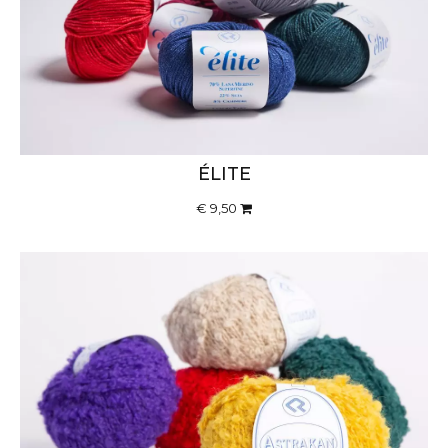
capi.
ÉLITE
€ 9,50