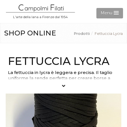
Menu
L'arte della lana a Firenze dal 1954
Aziende
SHOP ONLINE
Prodotti
/
Fettuccia Lycra
Prodotti
FETTUCCIA LYCRA
Gift Card
La fettuccia in lycra è leggera e precisa. Il taglio
Accedi
uniforme la rende perfetta per creare borse a
uncinetto.
Contatti