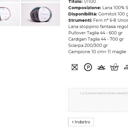
Titolo:
1/1100
Composizione:
Lana 100% S
Disponibilità:
Gomitoli 100 g
Strumenti:
Ferri n° 6-8 Uncin
Lana stoppino fantasia regola
Pullover Taglia 44 - 600 gr
Cardigan Taglia 44 - 700 gr
Sciarpa 200/300 gr
Campione 10 cm= 11 maglie
La funzionalità è stata disatti
Indietro