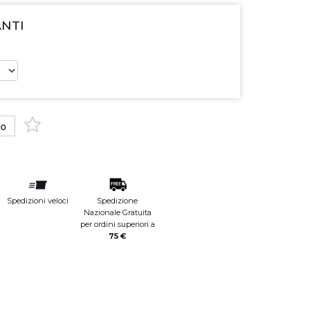
ANTI
lo
Spedizioni veloci
Spedizione
Nazionale Gratuita
per ordini superiori a
75 €