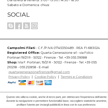
Dal lunedì al venerdì: 9:00 - 13:00 / 14:30 - 18:30
Sabato e Domenica: chiusi
SOCIAL
Campolmi Filati
- C.F./P.IVA 07145350489 - REA: FI-683024
Registered Office:
Quarta Generazione srl - via Folco
Portinari 19/21 R - 50122 - Firenze - Tel. +39.055.316188
Shop:
Via F. Portinari, 19/21 R - 50122 - Firenze - Tel. +39 055
210218 - 055 212858 - E-mail:
quartagenerazionefirenze@gmail.com
Privacy Policy
|
Cookie Policy
|
Termini e Condizioni
Questo sito utilizza cookie, anche di terze parti, per ottimizzare l'esperienza dell'utente
durante la navigazione e permettere funzionalità base; raccogliere statistiche anonime;
profilare l'utente per inviargli pubblicità in linea con le sue preferenze.
powered by
Firenze Web Division