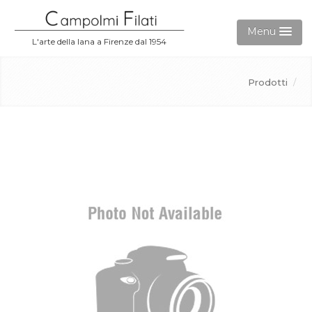
Menu
L'arte della lana a Firenze dal 1954
Aziende
Prodotti
/
Prodotti
Gift Card
Accedi
Contatti