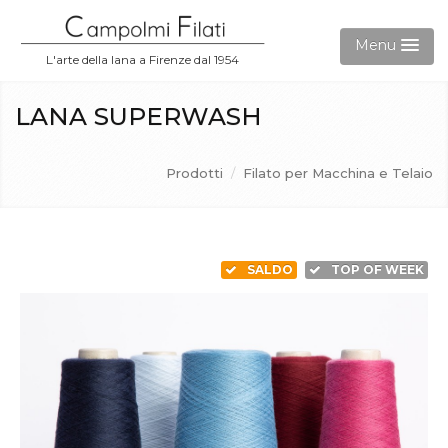
Menu
L'arte della lana a Firenze dal 1954
Aziende
LANA SUPERWASH
Prodotti
Prodotti
/
Filato per Macchina e Telaio
Gift Card
Accedi
SALDO
TOP OF WEEK
Contatti