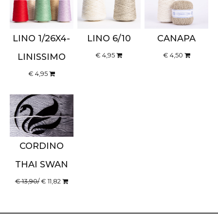
LINO 1/26X4-
LINO 6/10
CANAPA
€ 4,95
€ 4,50
LINISSIMO
€ 4,95
CORDINO
THAI SWAN
€ 13,90/
€ 11,82