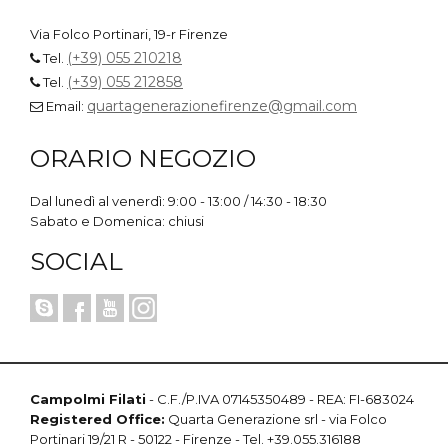
Via Folco Portinari, 19-r Firenze
(+39) 055 210218
Tel.
(+39) 055 212858
Tel.
quartagenerazionefirenze@gmail.com
Email:
ORARIO NEGOZIO
Dal lunedì al venerdì: 9:00 - 13:00 / 14:30 - 18:30
Sabato e Domenica: chiusi
SOCIAL
Campolmi Filati
- C.F./P.IVA 07145350489 - REA: FI-683024
Registered Office:
Quarta Generazione srl - via Folco
Portinari 19/21 R - 50122 - Firenze - Tel. +39.055.316188